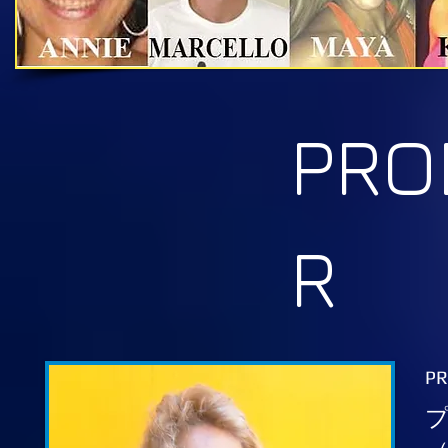
PRO
R
PR
プ