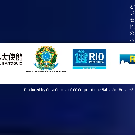
と
ジ
セ
れ
の
お
Produced by Celia Correia of CC Corporation / Sabia Art Brazi