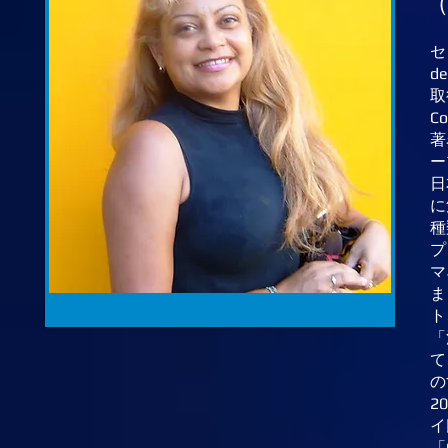
（
セ
d
取
C
著
ー
日
に
種
プ
マ
ま
ト
「
て
の
2
イ
「