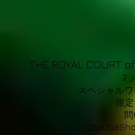
THE ROYAL COURT of
​
スペシャルワ
限定
問
ObaObaSho