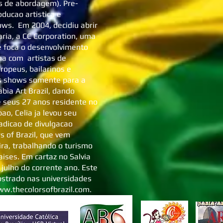
as de abordagem). Pre-
ducao artistica e
ows. Em 2004, decidiu abrir
ria, a CC Corporation, uma
 foca o desenvolvimento
ha com artistas de
uropeus, bailarinos e
os shows somente para a
abia Art Brazil, dando
e seus 27 anos residente no
ao, Celia ja levou seu
adicao de divulgacao
rs of Brazil, que vem
eira, trabalhando o turismo
ises. Em cartaz no Salvia
ulho do corrente ano. Este
ostrado nas universidades
w.thecolorsofbrazil.com
.