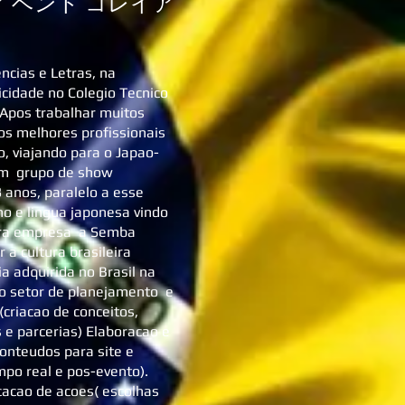
 ベント コレイア
ncias e Letras, na
icidade no Colegio Tecnico
 Apos trabalhar muitos
s melhores profissionais
o, viajando para o Japao-
 um grupo de show
 3 anos, paralelo a esse
o e lingua japonesa vindo
eira empresa a Semba
 a cultura brasileira
a adquirida no Brasil na
 o setor de planejamento e
criacao de conceitos,
 e parcerias) Elaboracao e
onteudos para site e
mpo real e pos-evento).
cacao de acoes( escolhas