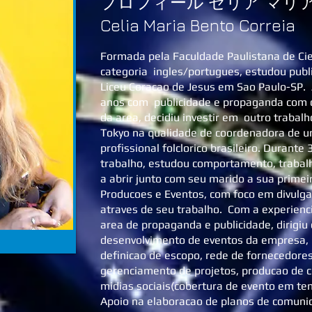
プロフィール セリア マリア
Celia Maria Bento Correia
Formada pela Faculdade Paulistana de Cie
categoria ingles/portugues, estudou publ
Liceu Coracao de Jesus em Sao Paulo-SP.
anos com publicidade e propaganda com o
da area, decidiu investir em outro trabalh
Tokyo na qualidade de coordenadora de
profissional folclorico brasileiro. Durante
trabalho, estudou comportamento, trabalh
a abrir junto com seu marido a sua prim
Producoes e Eventos, com foco em divulgar
atraves de seu trabalho. Com a experienci
area de propaganda e publicidade, dirigiu
desenvolvimento de eventos da empresa, (
definicao de escopo, rede de fornecedores
gerenciamento de projetos, producao de c
midias sociais(cobertura de evento em te
Apoio na elaboracao de planos de comuni