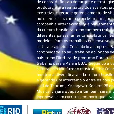
de cenas, definicao de target e estrategi
producao ate a realizacao dos eventos, pro
executiva, direcao e gerenciamento de sh
outra empresa, como proprietaria majorita
companhia internacional que nao somente
da cultura brasileira como tambem trabal
diferentes paises, americanos, latinos , e
modelos. Para os trabalhos que envolve 
cultura brasileira, Celia abriu a empresa S
continuidade ao seu trabalho ao longos d
pais como Diretora de producao.Fora o Jap
trabalho para a Asia e EUA. Seguindo a tr
cultural, decidiu fazer o musical “The Colo
mostrar a diversificacao da cultura brasil
e gerando um intercambio entre os dois pa
Hall de Tsurumi, Kanagawa-Ken em 28 de j
Musical viajara o Japao e tambem sera m
japonesas com curriculo em portugues
ww