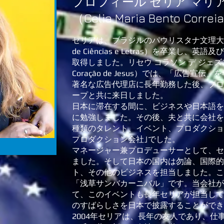
プロフィール セリア マリア
（Celia Maria Bento Correi
セリアは、ブラジルのパウリスタナ文理大学（Facu
de Ciências e Letras）を卒業し
取得しました。リセウ コラソン デ ジェズス高等
Coração de Jesus）では、「広告宣
著名な広告代理店に長年勤務した後、プロ
ープと共に来日しました。
日本に滞在する間に、ビジネスや日本語を
に勉強しました。その後、夫と共に会社を
種類のタレント、イベント、プロダクショ
プロダクション会社｣でした。
マネージャー兼プロデューサーとして、セ
ました。そして日本の国内は勿論、国際的
ト、その他のビジネスを担当しました。こ
「浅草サンバカーニバル」です。当会社が
て、このイベントも長年セリアが担当して
のすばらしさを日本で披露することができ
2004年セリアは、長年の友人であり、仕