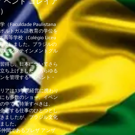
 ベント コレイア
a）
ldade Paulistana
、英語及びポルトガル語教育の学位を
学校（Colégio Liceu
伝」を専攻しました。ブラジルの
のエンタテインメントグル
習得し、日本についてさら
立ち上げました。あらゆる
ンを管理する｢イベント・
リアは13年間経営に携わり
にも多数のショー、イベン
の中でも特筆すべきは、
企画する仕事のひとつとし
きましたが、ブラジル文化
ました。
事仲間であるプレザ アンザ