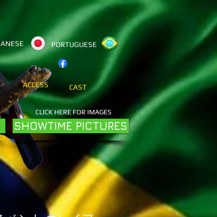
PANESE
PORTUGUESE
ACCESS
CAST
CLICK HERE FOR IMAGES
SHOWTIME PICTURES