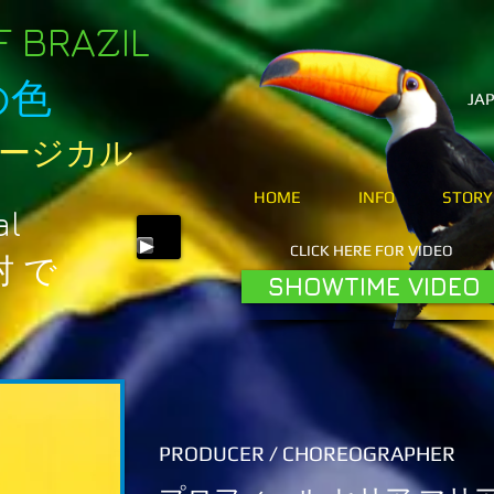
 BRAZI
L
の色
JA
ージカル​
HOME
INFO
STORY
al
CLICK HERE FOR VIDEO
村 で
SHOWTIME VIDEO
PRODUCER / CHOREOGRAPHER